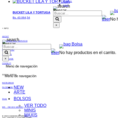
ZAPATOS
SALE
Buscar…
BUCKET LILA Y TORTUGA
Bs.
43.064,54
No h
×
+ INFO
ABOUT
TÉRMINOS DEL SERVICIO
Buscar…
Bolsa
DEVOLUCIONES
PRIVACIDAD
No hay productos en el carrito.
SHIPPING
×
SIZE GUIDE
CONTACT
Menú de navegación
SOCIAL MEDIA
Menú de navegación
INSTAGRAM
NEW
FACEBOOK
ARTE
BOLSOS
Store
VER TODO
WS +58 424 1694391
MINIS
MAXIS
© 2026 VANESSA FARINA.
AML IMPORT & EXPORT CORP