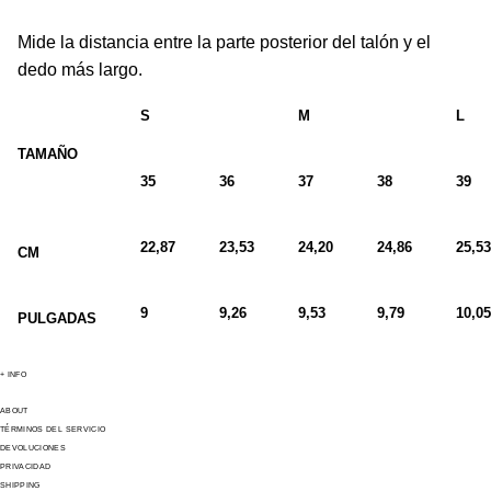
Mide la distancia entre la parte posterior del talón y el
dedo más largo.
S
M
L
TAMAÑO
35
36
37
38
39
22,87
23,53
24,20
24,86
25,53
CM
9
9,26
9,53
9,79
10,05
PULGADAS
+ INFO
ABOUT
TÉRMINOS DEL SERVICIO
DEVOLUCIONES
PRIVACIDAD
SHIPPING