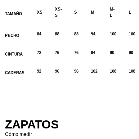
XS-
M-
XS
S
M
L
TAMAÑO
S
L
84
88
88
94
100
100
PECHO
72
76
76
84
90
90
CINTURA
92
96
96
102
108
108
CADERAS
ZAPATOS
Cómo medir