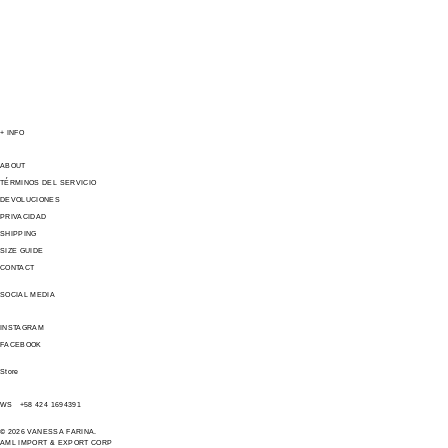
+ INFO
ABOUT
TÉRMINOS DEL SERVICIO
DEVOLUCIONES
PRIVACIDAD
SHIPPING
SIZE GUIDE
CONTACT
SOCIAL MEDIA
INSTAGRAM
FACEBOOK
Store
WS +58 424 1694391
© 2026 VANESSA FARINA.
AML IMPORT & EXPORT CORP