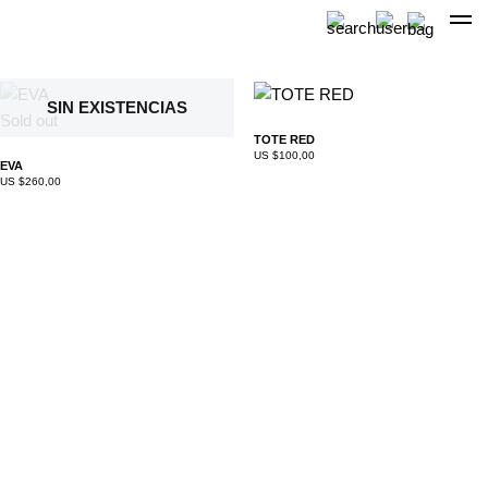
Skip
to
SIN EXISTENCIAS
content
Sold out
TOTE RED
US $
100,00
EVA
US $
260,00