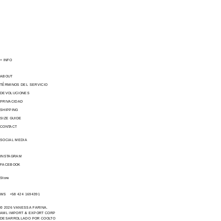
+ INFO
ABOUT
TÉRMINOS DEL SERVICIO
DEVOLUCIONES
PRIVACIDAD
SHIPPING
SIZE GUIDE
CONTACT
SOCIAL MEDIA
INSTAGRAM
FACEBOOK
Store
WS +58 424 1694391
© 2026 VANESSA FARINA.
AML IMPORT & EXPORT CORP
DESARROLLADO POR COOLTO