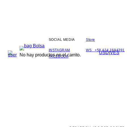
SOCIAL MEDIA
Store
Bolsa
INSTAGRAM
WS +58 424 1694391
USD
|
VES
No hay productos en el carrito.
FACEBOOK