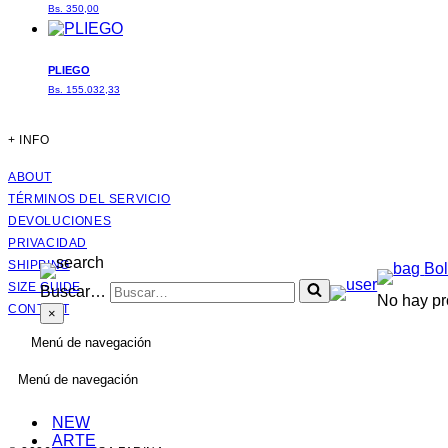
Bs.
350,00
PLIEGO
Bs.
155.032,33
+ INFO
ABOUT
TÉRMINOS DEL SERVICIO
DEVOLUCIONES
PRIVACIDAD
SHIPPING
Bo
SIZE GUIDE
Buscar…
No hay pro
CONTACT
×
Menú de navegación
Menú de navegación
NEW
ARTE