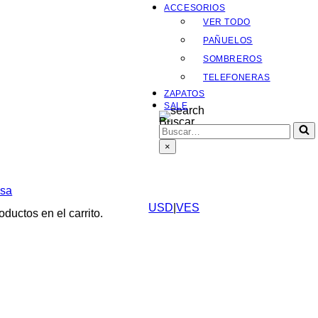
ACCESORIOS
VER TODO
PAÑUELOS
SOMBREROS
TELEFONERAS
ZAPATOS
SALE
Buscar…
×
lsa
USD
|
VES
ductos en el carrito.