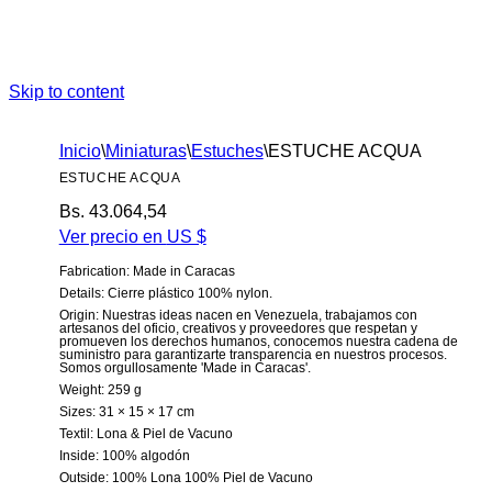
Skip to content
Inicio
\
Miniaturas
\
Estuches
\
ESTUCHE ACQUA
ESTUCHE ACQUA
Bs.
43.064,54
Ver precio en
US $
Fabrication
: Made in Caracas
Details
: Cierre plástico 100% nylon.
Origin
: Nuestras ideas nacen en Venezuela, trabajamos con
artesanos del oficio, creativos y proveedores que respetan y
promueven los derechos humanos, conocemos nuestra cadena de
suministro para garantizarte transparencia en nuestros procesos.
Somos orgullosamente 'Made in Caracas'.
Weight
: 259 g
Sizes
: 31 × 15 × 17 cm
Textil
: Lona & Piel de Vacuno
Inside
: 100% algodón
Outside
: 100% Lona 100% Piel de Vacuno