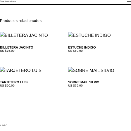
Care Instructions
quedan sujetos al peso del producto y la compañía de envios
Monedero con solapa en piel. Ranuras internas y bolsillo exterior.
seleccionada.
Productos relacionados
BILLETERA JACINTO
ESTUCHE INDIGO
US $
75,00
US $
60,00
TARJETERO LUIS
SOBRE MAIL SILVIO
US $
50,00
US $
75,00
+ INFO