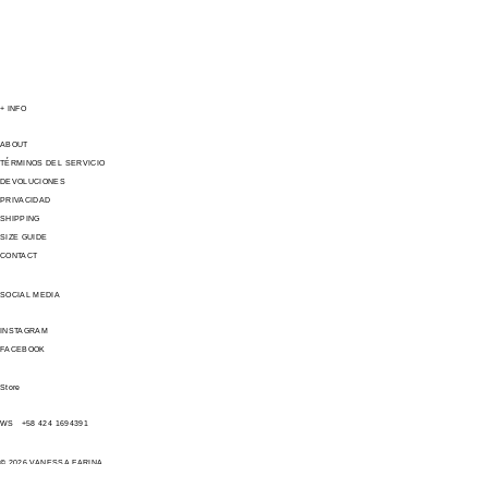
+ INFO
ABOUT
TÉRMINOS DEL SERVICIO
DEVOLUCIONES
PRIVACIDAD
SHIPPING
SIZE GUIDE
CONTACT
SOCIAL MEDIA
INSTAGRAM
FACEBOOK
Store
WS +58 424 1694391
© 2026 VANESSA FARINA.
AML IMPORT & EXPORT CORP
DESARROLLADO POR COOLTO