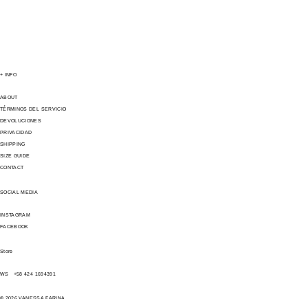
+ INFO
ABOUT
TÉRMINOS DEL SERVICIO
DEVOLUCIONES
PRIVACIDAD
SHIPPING
SIZE GUIDE
CONTACT
SOCIAL MEDIA
INSTAGRAM
FACEBOOK
Store
WS +58 424 1694391
© 2026 VANESSA FARINA.
AML IMPORT & EXPORT CORP